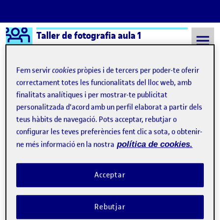
Logo Ágora
Taller de fotografia aula 1
Saltar al contingut
Fem servir
cookies
pròpies i de tercers per poder-te oferir
correctament totes les funcionalitats del lloc web, amb
finalitats analítiques i per mostrar-te publicitat
Semestre 20211 - Aula 1
19 Novembre, 2021
personalitzada d'acord amb un perfil elaborat a partir dels
19 Novembre, 2021
teus hàbits de navegació. Pots acceptar, rebutjar o
configurar les teves preferències fent clic a sota, o obtenir-
ne més informació en la nostra
política de cookies.
Les meves proves de la part 2. Estan bé?
Publicat per
Publicat per
Rubén Sarabia Jofre
Visibilitat:
Data de publicació
el Les meves proves de la part 2. Est
Públic
-
19 Nov. 2021
-
comentari
Acceptar
Rebutjar