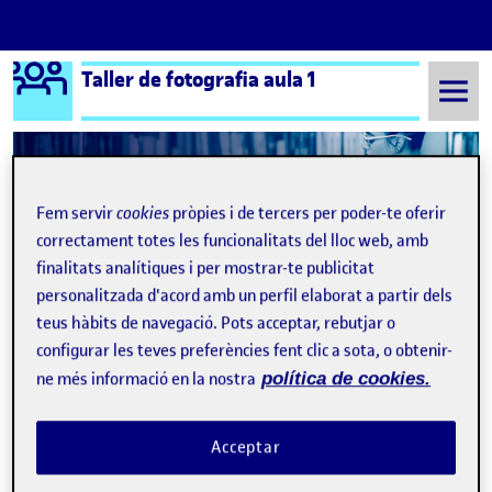
Logo Ágora
Taller de fotografia aula 1
Saltar al contingut
Fem servir
cookies
pròpies i de tercers per poder-te oferir
Semestre 20211 - Aula 1
Pre-proposta
correctament totes les funcionalitats del lloc web, amb
Navegació d'entrades
: Projecte fotogràfic
: BR
Anterior
Següent
finalitats analítiques i per mostrar-te publicitat
personalitzada d'acord amb un perfil elaborat a partir dels
Pre-proposta
Publicat per
teus hàbits de navegació. Pots acceptar, rebutjar o
configurar les teves preferències fent clic a sota, o obtenir-
Publicat per
Maria Alvarado Campos
ne més informació en la nostra
política de cookies.
Visibilitat:
Data de publicació
a Pre-proposta
Públic
-
29 Nov. 2021
-
1 comentari
Acceptar