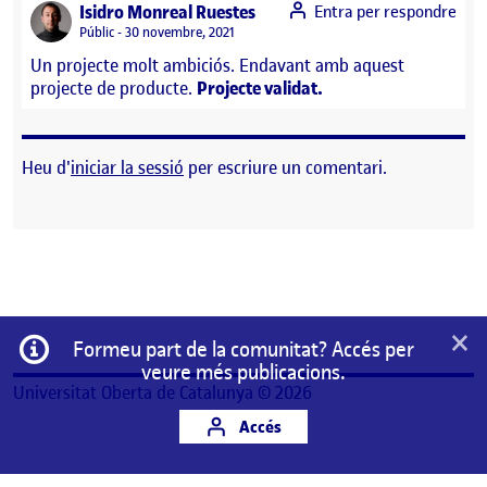
says:
Isidro Monreal Ruestes
Entra per respondre
Visibilitat:
Públic
30 novembre, 2021
Un projecte molt ambiciós. Endavant amb aquest
projecte de producte.
Projecte validat.
Heu d'
iniciar la sessió
per escriure un comentari.
×
Informació
Formeu part de la comunitat? Accés per
veure més publicacions.
Universitat Oberta de Catalunya © 2026
Accés