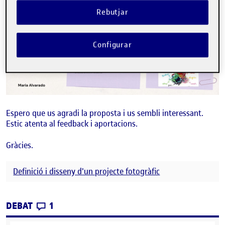
Rebutjar
Configurar
Espero que us agradi la proposta i us sembli interessant.
Estic atenta al feedback i aportacions.
Gràcies.
Definició i disseny d'un projecte fotogràfic
CONTRIBUTIONS
EL PRE-PROPOSTA
DEBAT
1