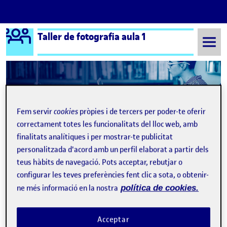
Logo Ágora
Taller de fotografia aula 1
Saltar al contingut
Semestre 20211 - Aula 1
Proposta de projecte Fortogràfic
Fem servir
cookies
pròpies i de tercers per poder-te oferir
Navegació d'entrades
: BRIEFING PAC4-GEMMA BUFIAS
: Pre
Anterior
Següent
correctament totes les funcionalitats del lloc web, amb
finalitats analítiques i per mostrar-te publicitat
Proposta de projecte Fortogrà
Publicat per
personalitzada d'acord amb un perfil elaborat a partir dels
teus hàbits de navegació. Pots acceptar, rebutjar o
Publicat per
Cristóbal Marchán Flores
configurar les teves preferències fent clic a sota, o obtenir-
Visibilitat:
Data de publicació
a Proposta de projecte Fortogràfic
Públic
-
30 Nov. 2021
-
3 comentaris
ne més informació en la nostra
política de cookies.
Bon dia, companys.
Quan tenim un moment per desconnectar i per nosaltres ens
Acceptar