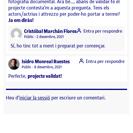
fotografia documental. Ara bé…, abans de validar-te el
projecte contesta’m a aquesta pregunta. Tens els
actors/actrius i attrezzo per poder-ho portar a terme?
Ja em diràs!
says:
Cristóbal Marchán Flores
Entra per respondre
Visibilitat:
Públic
2 desembre, 2021
Sí, ho tinc tot a ment i preparat per començar.
says:
Isidro Monreal Ruestes
Entra per respondre
Visibilitat:
Públic
8 desembre, 2021
Perfecte,
projecte validat!
Heu d'
iniciar la sessió
per escriure un comentari.