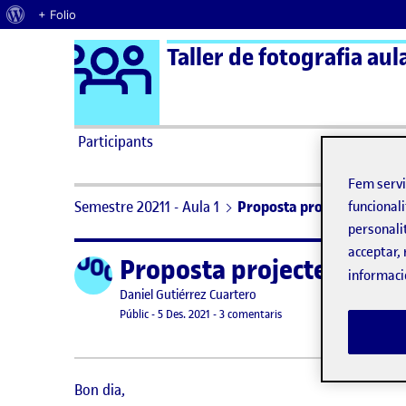
Quant al WordPress
+ Folio
Logo Ágora
Taller de fotografia aula
Saltar al contingut
Participants
Fem serv
Semestre 20211 - Aula 1
Proposta projecte fotogrà
funcionali
personali
acceptar, 
Proposta projecte fotogr
Publicat per
informaci
Publicat per
Daniel Gutiérrez Cuartero
Visibilitat:
Data de publicació
5 desembre, 2021 10:50 am
a Proposta projecte fotog
Públic
-
5 Des. 2021
-
3 comentaris
Bon dia,