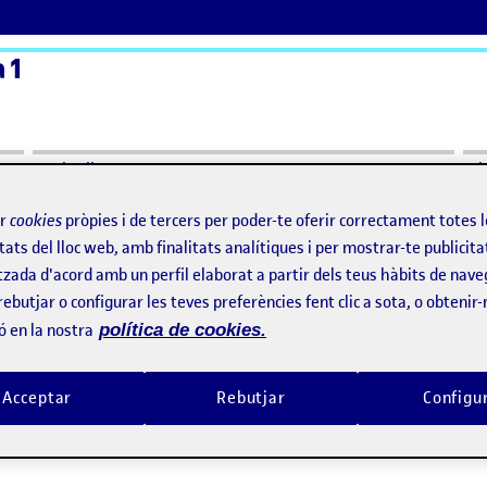
 1
ActiFolios
Aj
ir
cookies
pròpies i de tercers per poder-te oferir correctament totes 
fic
tats del lloc web, amb finalitats analítiques i per mostrar-te publicita
tzada d'acord amb un perfil elaborat a partir dels teus hàbits de nave
rebutjar o configurar les teves preferències fent clic a sota, o obtenir
àfic
ó en la nostra
política de cookies.
ràfic
Acceptar
Rebutjar
Configu