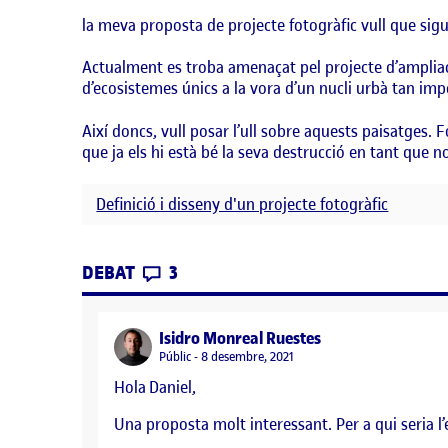
la meva proposta de projecte fotogràfic vull que sigui
Actualment es troba amenaçat pel projecte d’ampliaci
d’ecosistemes únics a la vora d’un nucli urbà tan imp
Així doncs, vull posar l’ull sobre aquests paisatges. 
que ja els hi està bé la seva destrucció en tant que 
Definició i disseny d'un projecte fotogràfic
CONTRIBUTIONS
EL PROPOSTA PROJECTE FOTOGRÀ
DEBAT
3
says:
Isidro Monreal Ruestes
Visibilitat:
Públic
8 desembre, 2021
Hola Daniel,
Una proposta molt interessant. Per a qui seria 