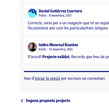
says:
Daniel Gutiérrez Cuartero
Visibilitat:
Públic
8 desembre, 2021
Correcte, seria per a un magazin que té un espai 
l’ecosistema així com les particularitats úniques
says:
Isidro Monreal Ruestes
Visibilitat:
Públic
10 desembre, 2021
D’acord!
Projecte validat.
Recorda que heu de p
Heu d'
iniciar la sessió
per escriure un comentari.
Navegació d'entrades
Entrada anterior
Segona proposta projecte