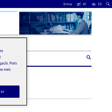
Entra
41
25
uda
les
t
gació. Pots
-ne més
rar