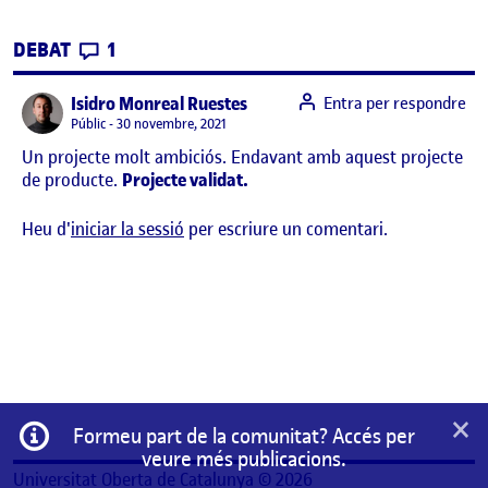
CONTRIBUTIONS
EL PRE-PROPOSTA
DEBAT
1
says:
Isidro Monreal Ruestes
Entra per respondre
Visibilitat:
Públic
30 novembre, 2021
Un projecte molt ambiciós. Endavant amb aquest projecte
de producte.
Projecte validat.
Heu d'
iniciar la sessió
per escriure un comentari.
×
Informació
Formeu part de la comunitat? Accés per
veure més publicacions.
Universitat Oberta de Catalunya © 2026