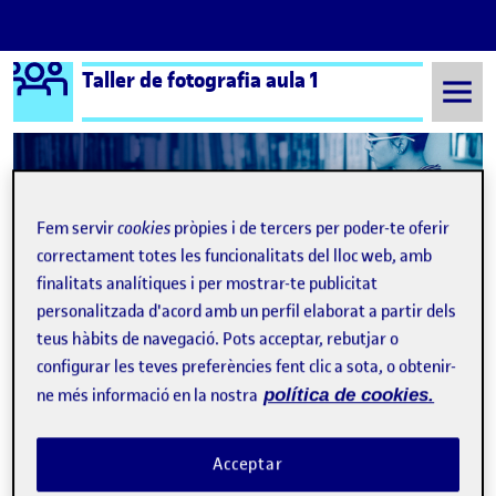
Logo Ágora
Taller de fotografia aula 1
Saltar al contingut
Semestre 20211 - Aula 1
Maria Alvarado Campos
Fem servir
cookies
pròpies i de tercers per poder-te oferir
correctament totes les funcionalitats del lloc web, amb
Maria Alvarado Campos
finalitats analítiques i per mostrar-te publicitat
personalitzada d'acord amb un perfil elaborat a partir dels
teus hàbits de navegació. Pots acceptar, rebutjar o
Projecte fotogràfic
Publicat per
configurar les teves preferències fent clic a sota, o obtenir-
Publicat per
Maria Alvarado Campos
ne més informació en la nostra
política de cookies.
Visibilitat:
Data de publicació
el Projecte fotogràfic
Públic
-
12 Gen. 2022
-
comentari
CONTRIBUTION
0
EL PROJECTE FOTOGRÀFIC
DEBAT
Acceptar