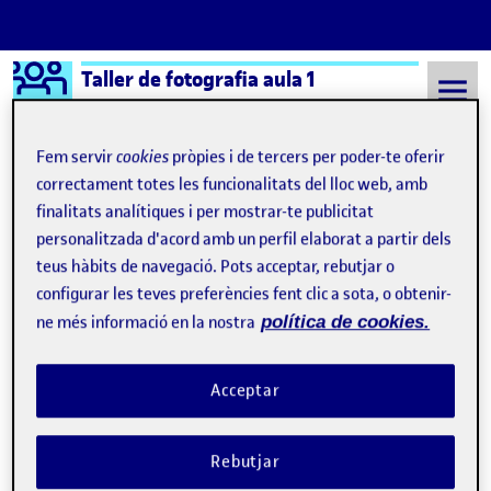
Logo Ágora
Taller de fotografia aula 1
Saltar al contingut
Fem servir
cookies
pròpies i de tercers per poder-te oferir
correctament totes les funcionalitats del lloc web, amb
finalitats analítiques i per mostrar-te publicitat
Semestre 20211 - Aula 1
Mar Oliva Torres
personalitzada d'acord amb un perfil elaborat a partir dels
Mar Oliva Torres
teus hàbits de navegació. Pots acceptar, rebutjar o
configurar les teves preferències fent clic a sota, o obtenir-
ne més informació en la nostra
política de cookies.
Proposta projecte fotogràfic
Publicat per
Publicat per
Mar Oliva Torres
Visibilitat:
Data de publicació
a Proposta projecte fotogràfic
Públic
-
30 Nov. 2021
-
1 comentari
Acceptar
Bon vespre a tots i totes, La meva idea per al projecte fotogràfic
és fer fotos d’una col·lecció de roba, per a una editorial de moda.
Rebutjar
Per fer-les una mica més diferents, he pensat que seria bona idea
fer fotos a una model amb els diferents outfits, que serien d’estil